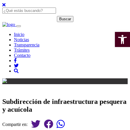
Open 
Inicio
Noticias
Transparencia
Trámites
Contacto
Subdirección de infraestructura pesquera
y acuícola
Compartir en: