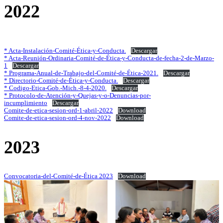
2022
* Acta-Instalación-Comité-Ética-y-Conducta.
Descargar
* Acta-Reunión-Ordinaria-Comité-de-Ética-y-Conducta-de-fecha-2-de-Marzo-
1
Descargar
* Programa-Anual-de-Trabajo-del-Comité-de-Ética-2021.
Descargar
* Directorio-Comité-de-Ética-y-Conducta.
Descargar
* Codigo-Etica-Gob.-Mich.-8-4-2020.
Descargar
* Protocolo-de-Atención-y-Quejas-y-o-Denuncias-por-
incumplimiento
Descargar
Comite-de-etica-sesion-ord-1-abril-2022
Download
Comite-de-etica-sesion-ord-4-nov-2022
Download
2023
Convocatoria-del-Comité-de-Ética 2023
Download