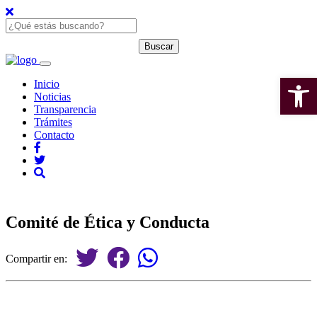
Open 
Inicio
Noticias
Transparencia
Trámites
Contacto
Comité de Ética y Conducta
Compartir en: